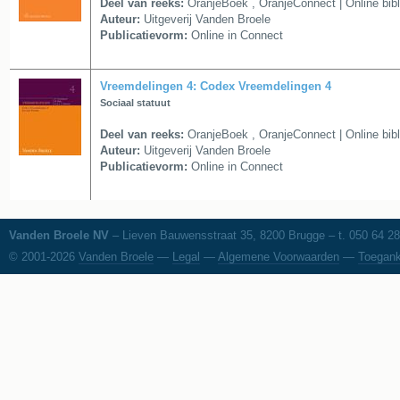
Deel van reeks:
OranjeBoek
,
OranjeConnect | Online bib
Auteur:
Uitgeverij Vanden Broele
Publicatievorm:
Online in Connect
Vreemdelingen 4: Codex Vreemdelingen 4
Sociaal statuut
Deel van reeks:
OranjeBoek
,
OranjeConnect | Online bib
Auteur:
Uitgeverij Vanden Broele
Publicatievorm:
Online in Connect
Vanden Broele NV
– Lieven Bauwensstraat 35, 8200 Brugge – t. 050 64 28
© 2001-2026
Vanden Broele
—
Legal
—
Algemene Voorwaarden
—
Toegank