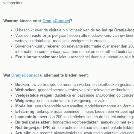
verspreiden.
Waarom kiezen voor
OranjeConnect
?
U beschikt over de digitale bibiliotheek van de
volledige Oranje-bo
Voor een
vaste prijs per jaar
hebben alle medewerkers van uw bestuu
wetgevingsdatabank, modellen, veelgestelde vragen, ...
Bovendien kunt u rekenen op relevante informatie over meer dan 20
informatie en commentaar, waarmee u snel en doeltreffend buitenlan
Een
slimme zoekmotor
leidt u razendsnel door alle inhoud en all
Wat
OranjeConnect
u allemaal te bieden heeft
:
Boeken
: uw vertrouwde commentaarwerken en loketboeken geclust
Wetboeken
: gecoördineerde versies van alle relevante wetboeken.
Veelgestelde vragen
: duidelijke en passende antwoorden op concrete
Wetgeving
: een selectie van alle wetgeving ter zake.
Modellen
: een uitgebreide verzameling modeldocumenten en -formul
E-learning
: beknopte maar boeiende filmpjes bieden een virtueel op
Landeninfo
: meer dan 200 landenfiches lichten de buitenlandse reg
Buitenlandse akten
: honderden voorbeeldakten, aangevuld met ext
Richtingwijzer IPR
: de interactieve leidraad die u met enkele klikke
Actualia
: alle recente nieuwsberichten, waar nodig voorzien van c