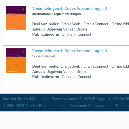
Vreemdelingen 4: Codex Vreemdelingen 3
Internationale reglementeringen
Deel van reeks:
OranjeBoek
,
OranjeConnect | Online bib
Auteur:
Uitgeverij Vanden Broele
Publicatievorm:
Online in Connect
Vreemdelingen 4: Codex Vreemdelingen 4
Sociaal statuut
Deel van reeks:
OranjeBoek
,
OranjeConnect | Online bib
Auteur:
Uitgeverij Vanden Broele
Publicatievorm:
Online in Connect
Vanden Broele NV
– Lieven Bauwensstraat 35, 8200 Brugge – t. 050 64 28
© 2001-2026
Vanden Broele
—
Legal
—
Algemene Voorwaarden
—
Toegank