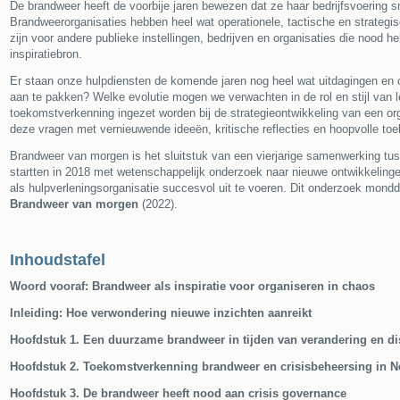
De brandweer heeft de voorbije jaren bewezen dat ze haar bedrijfsvoering s
Brandweerorganisaties hebben heel wat operationele, tactische en strateg
zijn voor andere publieke instellingen, bedrijven en organisaties die noo
inspiratiebron.
Er staan onze hulpdiensten de komende jaren nog heel wat uitdagingen en
aan te pakken? Welke evolutie mogen we verwachten in de rol en stijl van
toekomstverkenning ingezet worden bij de strategieontwikkeling van een 
deze vragen met vernieuwende ideeën, kritische reflecties en hoopvolle t
Brandweer van morgen is het sluitstuk van een vierjarige samenwerking
startten in 2018 met wetenschappelijk onderzoek naar nieuwe ontwikkeling
als hulpverleningsorganisatie succesvol uit te voeren. Dit onderzoek mondde 
Brandweer van morgen
(2022).
Inhoudstafel
Woord vooraf: Brandweer als inspiratie voor organiseren in chaos
Inleiding: Hoe verwondering nieuwe inzichten aanreikt
Hoofdstuk 1. Een duurzame brandweer in tijden van verandering en dis
Hoofdstuk 2. Toekomstverkenning brandweer en crisisbeheersing in N
Hoofdstuk 3. De brandweer heeft nood aan crisis governance