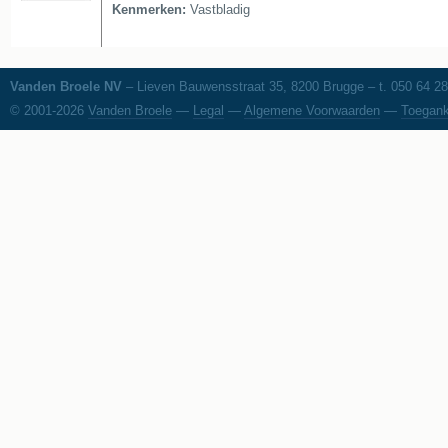
Kenmerken:
Vastbladig
Vanden Broele NV
– Lieven Bauwensstraat 35, 8200 Brugge – t. 050 64 28
© 2001-2026
Vanden Broele
—
Legal
—
Algemene Voorwaarden
—
Toegank