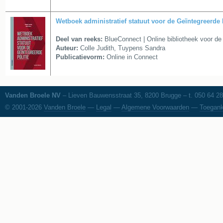
Wetboek administratief statuut voor de Geïntegreerde 
Deel van reeks:
BlueConnect | Online bibliotheek voor de 
Auteur:
Colle Judith, Tuypens Sandra
Publicatievorm:
Online in Connect
Vanden Broele NV
– Lieven Bauwensstraat 35, 8200 Brugge – t. 050 64 28
© 2001-2026
Vanden Broele
—
Legal
—
Algemene Voorwaarden
—
Toegank