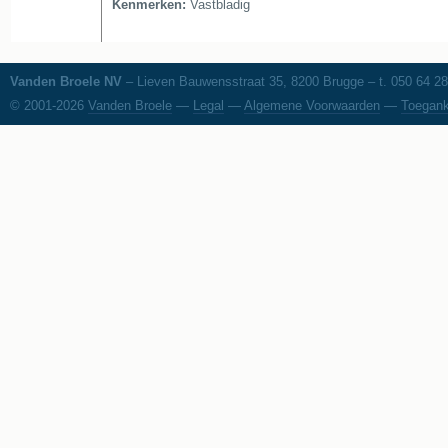
Kenmerken:
Vastbladig
Vanden Broele NV
– Lieven Bauwensstraat 35, 8200 Brugge – t. 050 64 28
© 2001-2026
Vanden Broele
—
Legal
—
Algemene Voorwaarden
—
Toegank