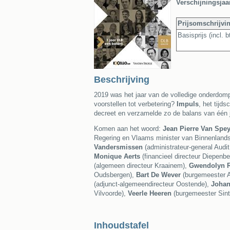
Verschijningsjaa
Prijsomschrijvi
Basisprijs (incl.
Beschrijving
2019 was het jaar van de volledige onderdompe
voorstellen tot verbetering?
Impuls
, het tijd
decreet en verzamelde zo de balans van één jaa
Komen aan het woord:
Jean Pierre Van Spe
Regering en Vlaams minister van Binnenlands
Vandersmissen
(administrateur-general Audi
Monique Aerts
(financieel directeur Diepenb
(algemeen directeur Kraainem),
Gwendolyn R
Oudsbergen),
Bart De Wever
(burgemeester 
(adjunct-algemeendirecteur Oostende),
Johan
Vilvoorde),
Veerle Heeren
(burgemeester Sint
Inhoudstafel