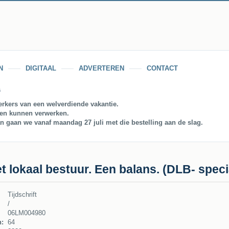
N
DIGITAAL
ADVERTEREN
CONTACT
s
rkers van een welverdiende vakantie.
gen kunnen verwerken.
an gaan we vanaf maandag 27 juli met die bestelling aan de slag.
t lokaal bestuur. Een balans. (DLB- speci
Tijdschrift
/
06LM004980
n:
64