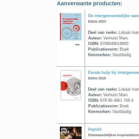
Aanverwante producten:
De intergemeentelijke sa
Editie 2023
Deel van reeks:
Lokaal man
Auteur:
Verhulst Marc
ISBN:
9789049619893
Publicatievorm:
Boek
Kenmerken:
Vastbladig
Eerste hulp bij intergeme
Editie 2019
Deel van reeks:
Lokaal man
Auteur:
Verhulst Marc
ISBN:
978 90 4961 768 4
Publicatievorm:
Boek
Kenmerken:
Vastbladig
Impuls
Driemaandelijkse inspiratiebron