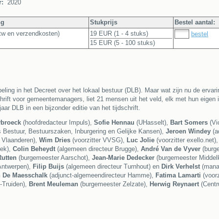
r:
2020
ng
Stukprijs
Bestel aantal:
 btw en verzendkosten)
19 EUR (1 - 4 stuks)
bestel
15 EUR (5 - 100 stuks)
ling in het Decreet over het lokaal bestuur (DLB). Maar wat zijn nu de ervar
schrift voor gemeentemanagers, liet 21 mensen uit het veld, elk met hun eigen 
r DLB in een bijzonder editie van het tijdschrift.
ybroeck
(hoofdredacteur Impuls),
Sofie Hennau
(UHasselt),
Bart Somers
(Vi
 Bestuur, Bestuurszaken, Inburgering en Gelijke Kansen),
Jeroen Windey
(a
t Vlaanderen),
Wim Dries
(voorzitter VVSG),
Luc Jolie
(voorzitter exello.net)
eek),
Colin Beheydt
(algemeen directeur Brugge),
André Van de Vyver
(burge
utten
(burgemeester Aarschot),
Jean-Marie Dedecker
(burgemeester Middel
Antwerpen),
Filip Buijs
(algemeen directeur Turnhout) en
Dirk Verhelst
(manag
 De Maesschalk
(adjunct-algemeendirecteur Hamme),
Fatima Lamarti
(voorz
-Truiden),
Brent Meuleman
(burgemeester Zelzate),
Herwig Reynaert
(Centr