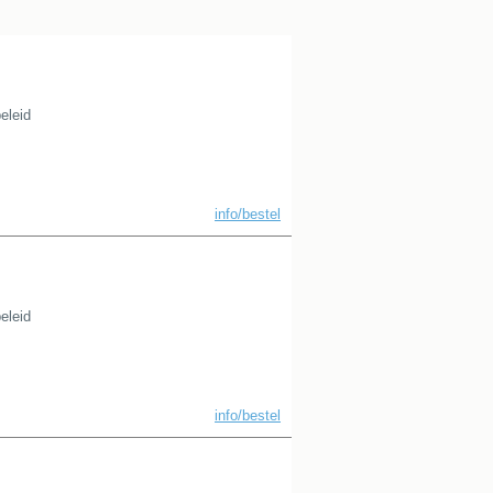
eleid
info/bestel
eleid
info/bestel