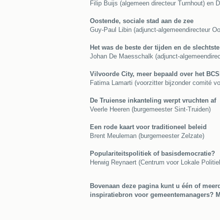
Filip Buijs (algemeen directeur Turnhout) en 
Oostende, sociale stad aan de zee
Guy-Paul Libin (adjunct-algemeendirecteur O
Het was de beste der tijden en de slechtste
Johan De Maesschalk (adjunct-algemeendire
Vilvoorde City, meer bepaald over het BC
Fatima Lamarti (voorzitter bijzonder comité vo
De Truiense inkanteling werpt vruchten af
Veerle Heeren (burgemeester Sint-Truiden)
Een rode kaart voor traditioneel beleid
Brent Meuleman (burgemeester Zelzate)
Populariteitspolitiek of basisdemocratie?
Herwig Reynaert (Centrum voor Lokale Politi
Bovenaan deze pagina kunt u één of meerd
inspiratiebron voor gemeentemanagers? M