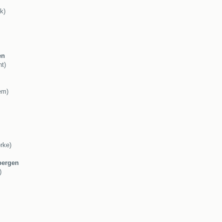
k)
en
t)
em)
rke)
bergen
)