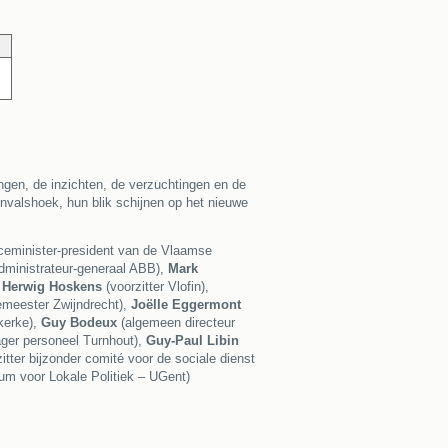
ingen, de inzichten, de verzuchtingen en de
invalshoek, hun blik schijnen op het nieuwe
ceminister-president van de Vlaamse
dministrateur-generaal ABB),
Mark
,
Herwig Hoskens
(voorzitter Vlofin),
meester Zwijndrecht),
Joëlle Eggermont
kerke),
Guy Bodeux
(algemeen directeur
er personeel Turnhout),
Guy-Paul Libin
itter bijzonder comité voor de sociale dienst
um voor Lokale Politiek – UGent)