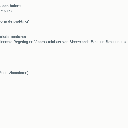
 – een balans
Impuls)
 ons de praktijk?
lokale besturen
Vlaamse Regering en Vlaams minister van Binnenlands Bestuur, Bestuurszaken
Audit Vlaanderen)