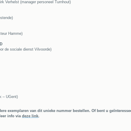
Dirk Verhelst (manager personeel Turnhout)
ostende)
cteur Hamme)
SD
or de sociale dienst Vilvoorde)
ek – UGent)
ere exemplaren van dit unieke nummer bestellen. Of bent u geïnteresse
eer info via
deze link
.