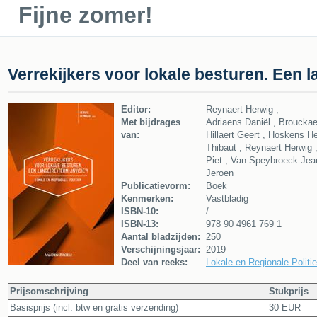
Fijne zomer!
Verrekijkers voor lokale besturen. Een l
Editor:
Reynaert Herwig ,
Met bijdrages
Adriaens Daniël , Broucka
van:
Hillaert Geert , Hoskens H
Thibaut , Reynaert Herwig 
Piet , Van Speybroeck Jean
Jeroen
Publicatievorm:
Boek
Kenmerken:
Vastbladig
ISBN-10:
/
ISBN-13:
978 90 4961 769 1
Aantal bladzijden:
250
Verschijningsjaar:
2019
Deel van reeks:
Lokale en Regionale Politie
Prijsomschrijving
Stukprijs
Basisprijs (incl. btw en gratis verzending)
30 EUR