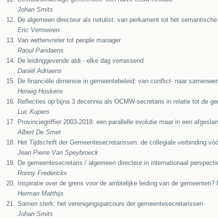
Johan Smits
12.
De algemeen directeur als notulist: van perkament tot het semantisch
Eric Vermeiren
13.
Van wettenvreter tot people manager
Raoul Paridaens
14.
De leidinggevende aldi - elke dag verrassend
Daniël Adriaens
15.
De financiële dimensie in gemeentebeleid: van conflict- naar samenwe
Herwig Hoskens
16.
Reflecties op bijna 3 decennia als OCMW-secretaris in relatie tot de 
Luc Kupers
17.
Provinciegriffier 2003-2018: een parallelle evolutie maar in een afgesla
Albert De Smet
18.
Het Tijdschrift der Gemeentesecretarissen: de collegiale verbinding vóór 
Jean Pierre Van Speybroeck
19.
De gemeentesecretaris / algemeen directeur in internationaal perspecti
Ronny Frederickx
20.
Inspiratie over de grens voor de ambtelijke leiding van de gemeenten?
Herman Matthijs
21.
Samen sterk: het verenigingsparcours der gemeentesecretarissen
Johan Smits