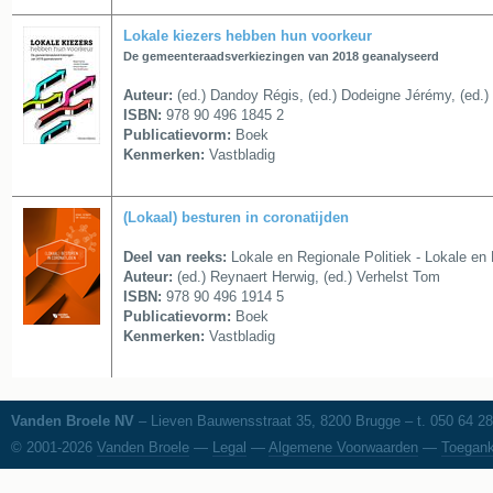
Lokale kiezers hebben hun voorkeur
De gemeenteraadsverkiezingen van 2018 geanalyseerd
Auteur:
(ed.) Dandoy Régis, (ed.) Dodeigne Jérémy, (ed.) 
ISBN:
978 90 496 1845 2
Publicatievorm:
Boek
Kenmerken:
Vastbladig
(Lokaal) besturen in coronatijden
Deel van reeks:
Lokale en Regionale Politiek - Lokale en 
Auteur:
(ed.) Reynaert Herwig, (ed.) Verhelst Tom
ISBN:
978 90 496 1914 5
Publicatievorm:
Boek
Kenmerken:
Vastbladig
Vanden Broele NV
– Lieven Bauwensstraat 35, 8200 Brugge – t. 050 64 28
© 2001-2026
Vanden Broele
—
Legal
—
Algemene Voorwaarden
—
Toegank