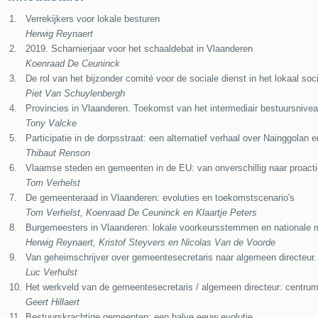
1.
Verrekijkers voor lokale besturen
Herwig Reynaert
2.
2019. Scharnierjaar voor het schaaldebat in Vlaanderen
Koenraad De Ceuninck
3.
De rol van het bijzonder comité voor de sociale dienst in het lokaal soci
Piet Van Schuylenbergh
4.
Provincies in Vlaanderen. Toekomst van het intermediair bestuursnive
Tony Valcke
5.
Participatie in de dorpsstraat: een alternatief verhaal over Nainggolan e
Thibaut Renson
6.
Vlaamse steden en gemeenten in de EU: van onverschillig naar proact
Tom Verhelst
7.
De gemeenteraad in Vlaanderen: evoluties en toekomstscenario's
Tom Verhelst, Koenraad De Ceuninck en Klaartje Peters
8.
Burgemeesters in Vlaanderen: lokale voorkeursstemmen en nationale
Herwig Reynaert, Kristof Steyvers en Nicolas Van de Voorde
9.
Van geheimschrijver over gemeentesecretaris naar algemeen directeur.
Luc Verhulst
10.
Het werkveld van de gemeentesecretaris / algemeen directeur: centru
Geert Hillaert
11.
Bestuurskrachtige gemeenten: een halve eeuw evolutie