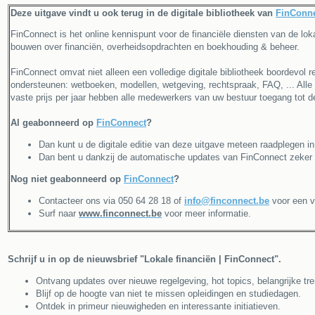
Deze uitgave vindt u ook terug in de digitale bibliotheek van
FinConn
FinConnect is het online kennispunt voor de financiële diensten van de lo
bouwen over financiën, overheidsopdrachten en boekhouding & beheer.
FinConnect omvat niet alleen een volledige digitale bibliotheek boordevol r
ondersteunen: wetboeken, modellen, wetgeving, rechtspraak, FAQ, ... Alle 
vaste prijs per jaar hebben alle medewerkers van uw bestuur toegang tot 
Al geabonneerd op
FinConnect
?
Dan kunt u de digitale editie van deze uitgave meteen raadplegen i
Dan bent u dankzij de automatische updates van FinConnect zeker 
Nog niet geabonneerd op
FinConnect
?
Contacteer ons via 050 64 28 18 of
info@finconnect.be
voor een vr
Surf naar
www.finconnect.be
voor meer informatie.
Schrijf u in op de nieuwsbrief "Lokale financiën | FinConnect".
Ontvang updates over nieuwe regelgeving, hot topics, belangrijke tren
Blijf op de hoogte van niet te missen opleidingen en studiedagen.
Ontdek in primeur nieuwigheden en interessante initiatieven.