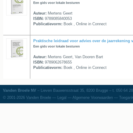
Een gids voor lokale besturen
Auteur:
Mertens Geert
ISBN:
9789085840053
Publicatievorm:
Boek , Online in Connect
Praktische leidraad voor advies over de jaarrekening 
Een gids voor lokale besturen
Auteur:
Mertens Geert, Van Dooren Bart
ISBN:
9789062678655
Publicatievorm:
Boek , Online in Connect
Vanden Broele NV
– Lieven Bauwensstraat 35, 8200 Brugge – t. 050 64 28
© 2001-2026
Vanden Broele
—
Legal
—
Algemene Voorwaarden
—
Toegank