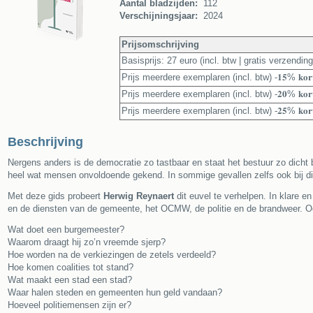
Aantal bladzijden:
112
Verschijningsjaar:
2024
Prijsomschrijving
Basisprijs: 27 euro (incl. btw | gratis verzending
Prijs meerdere exemplaren (incl. btw) -𝟏𝟓% 𝐤𝐨𝐫𝐭
Prijs meerdere exemplaren (incl. btw) -𝟐𝟎% 𝐤𝐨𝐫𝐭
Prijs meerdere exemplaren (incl. btw) -𝟐𝟓% 𝐤𝐨𝐫𝐭
Beschrijving
Nergens anders is de democratie zo tastbaar en staat het bestuur zo dicht bi
heel wat mensen onvoldoende gekend. In sommige gevallen zelfs ook bij dieg
Met deze gids probeert
Herwig Reynaert
dit euvel te verhelpen. In klare 
en de diensten van de gemeente, het OCMW, de politie en de brandweer. Ook
Wat doet een burgemeester?
Waarom draagt hij zo’n vreemde sjerp?
Hoe worden na de verkiezingen de zetels verdeeld?
Hoe komen coalities tot stand?
Wat maakt een stad een stad?
Waar halen steden en gemeenten hun geld vandaan?
Hoeveel politiemensen zijn er?