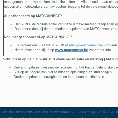
managementteam: wetboeken, modelbesluiten, ... Alle inhoud is aan elkaar 
hebben alle medewerkers van uw bestuur toegang tot de vele mogelijkhe
Al geabonneerd op MATCONNECT?
Dan kunt u de digitale editie van deze uitgave meteen raadplegen
Dan bent u dankzij de automatische updates van MATConnect zeker 
Nog niet geabonneerd op MATCONNECT?
Contacteer ons via 050 64 28 18 of
info@matconnect.be
voor een v
Neem alvast een kijkje
op
www.matconnect.be
voor meer info.
Schrijf u in op de nieuwsbrief "Lokale organisatie en werking | MATCo
Ontvang updates over nieuwe regelgeving, hot topics, belangrijke tren
Blijf op de hoogte van niet te missen opleidingen en studiedagen.
Ontdek in primeur nieuwigheden en interessante initiatieven.
Vanden Broele NV
– Lieven Bauwensstraat 35, 8200 Brugge – t. 050 64 28