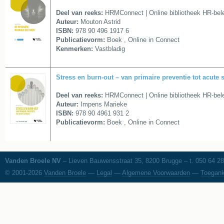
Deel van reeks:
HRMConnect | Online bibliotheek HR-bele
Auteur:
Mouton Astrid
ISBN:
978 90 496 1917 6
Publicatievorm:
Boek , Online in Connect
Kenmerken:
Vastbladig
Stress en burn-out – van primaire preventie tot acute 
Deel van reeks:
HRMConnect | Online bibliotheek HR-bele
Auteur:
Impens Marieke
ISBN:
978 90 4961 931 2
Publicatievorm:
Boek , Online in Connect
Vanden Broele NV
– Lieven Bauwensstraat 35, 8200 Brugge – t. 050 64 28
© 2001-2026
Vanden Broele
—
Legal
—
Algemene Voorwaarden
—
Toegank