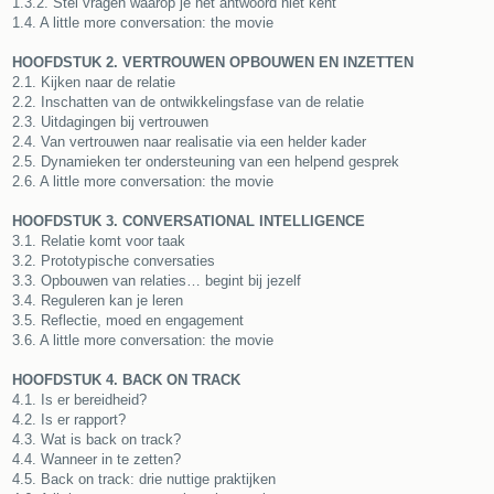
1.3.2. Stel vragen waarop je het antwoord niet kent
1.4. A little more conversation: the movie
HOOFDSTUK 2. VERTROUWEN OPBOUWEN EN INZETTEN
2.1. Kijken naar de relatie
2.2. Inschatten van de ontwikkelingsfase van de relatie
2.3. Uitdagingen bij vertrouwen
2.4. Van vertrouwen naar realisatie via een helder kader
2.5. Dynamieken ter ondersteuning van een helpend gesprek
2.6. A little more conversation: the movie
HOOFDSTUK 3. CONVERSATIONAL INTELLIGENCE
3.1. Relatie komt voor taak
3.2. Prototypische conversaties
3.3. Opbouwen van relaties… begint bij jezelf
3.4. Reguleren kan je leren
3.5. Reflectie, moed en engagement
3.6. A little more conversation: the movie
HOOFDSTUK 4. BACK ON TRACK
4.1. Is er bereidheid?
4.2. Is er rapport?
4.3. Wat is back on track?
4.4. Wanneer in te zetten?
4.5. Back on track: drie nuttige praktijken