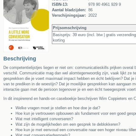
ISBN-13:
978 90 4961 929 9
Aantal bladzijden:
86
Verschijningsjaar:
2022
Prijsomschrijving
Basisprijs: 39 euro (incl. btw | gratis verzendi
korting
Beschrijving
De competentielijstjes liegen er niet om: communicatieskills prijken over
verschil. Communicatie mag dan wel alomtegenwoordig zijn, vaak lijkt ze tez
gesprekken die je voert maximaal impact hebben en écht beklijven? Dat je i
van te prediken in de woestijn? Dat je moeilijke gesprekken kan aangaan met
interactie gaan met de persoon tegenover je en een écht tweegesprek voer
In dit inspirerend en hands-on caseboekje beschrijven Wim Coppieters en C
Welke vragen moet je stellen en hoe doe je dat?
Hoe kun je vertrouwen opbouwen als fundament voor een goed gesp
Wat met intelligent converseren?
Wat zijn de mogelijkheden om een gesprek te deblokkeren?
Hoe kun je met eenvoud een conversatie naar een hoger niveau tille
Wat met conversatiedrempels?