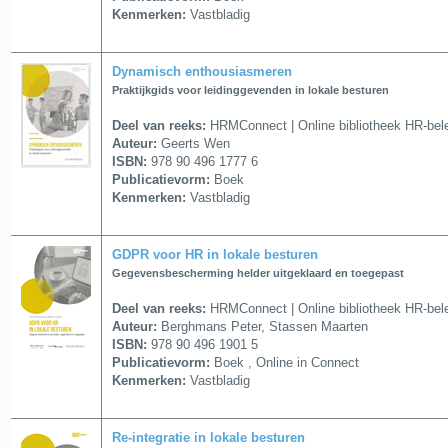
Kenmerken:
Vastbladig
Dynamisch enthousiasmeren
Praktijkgids voor leidinggevenden in lokale besturen
Deel van reeks:
HRMConnect | Online bibliotheek HR-bele
Auteur:
Geerts Wen
ISBN:
978 90 496 1777 6
Publicatievorm:
Boek
Kenmerken:
Vastbladig
GDPR voor HR in lokale besturen
Gegevensbescherming helder uitgeklaard en toegepast
Deel van reeks:
HRMConnect | Online bibliotheek HR-bele
Auteur:
Berghmans Peter, Stassen Maarten
ISBN:
978 90 496 1901 5
Publicatievorm:
Boek , Online in Connect
Kenmerken:
Vastbladig
Re-integratie in lokale besturen