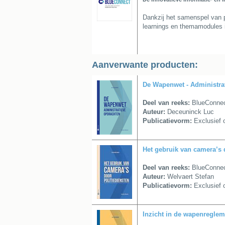
Dankzij het samenspel van pr
learnings en themamodules i
Aanverwante producten:
De Wapenwet - Administra
Deel van reeks:
BlueConnect
Auteur:
Deceuninck Luc
Publicatievorm:
Exclusief o
Het gebruik van camera’s 
Deel van reeks:
BlueConnect
Auteur:
Welvaert Stefan
Publicatievorm:
Exclusief o
Inzicht in de wapenreglem