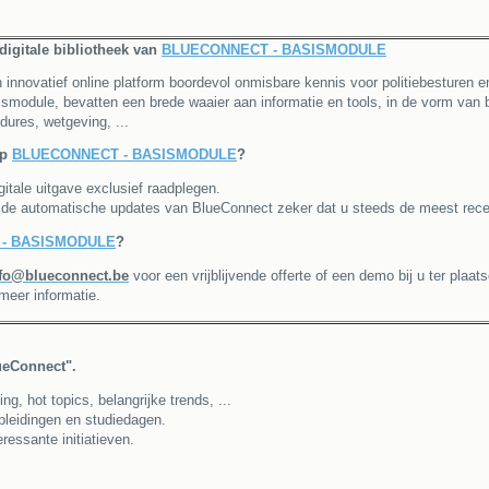
 digitale bibliotheek van
BLUECONNECT - BASISMODULE
 innovatief online platform boordevol onmisbare kennis voor politiebesturen e
smodule, bevatten een brede waaier aan informatie en tools, in de vorm van b
ures, wetgeving, ...
op
BLUECONNECT - BASISMODULE
?
itale uitgave exclusief raadplegen.
 de automatische updates van BlueConnect zeker dat u steeds de meest recen
- BASISMODULE
?
fo@blueconnect.be
voor een vrijblijvende offerte of een demo bij u ter plaats
meer informatie.
lueConnect".
, hot topics, belangrijke trends, ...
opleidingen en studiedagen.
ressante initiatieven.