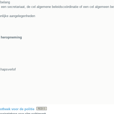
 belang
j een secretariaat, de cel algemene beleidscoördinatie of een cel algemeen be
onlijke aangelegenheden
n heropneming
chapsverlof
otheek voor de politie
nspiratiebron voor slim politiewerk