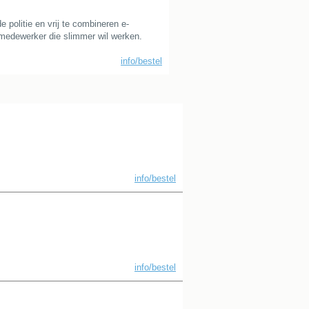
 politie en vrij te combineren e-
iemedewerker die slimmer wil werken.
info/bestel
info/bestel
info/bestel