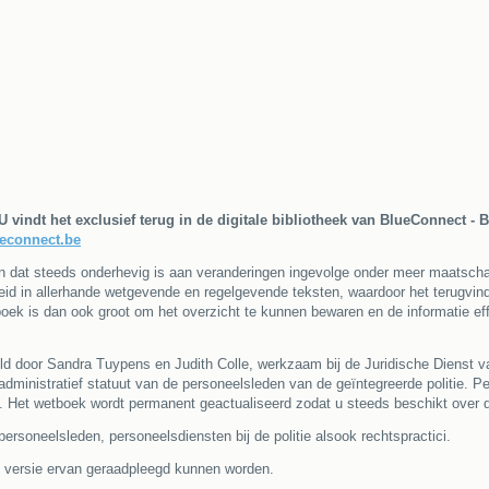
 U vindt het exclusief terug in de digitale bibliotheek van BlueConnect -
econnect.be
ven dat steeds onderhevig is aan veranderingen ingevolge onder meer maatscha
reid in allerhande wetgevende en regelgevende teksten, waardoor het terugvind
oek is dan ook groot om het overzicht te kunnen bewaren en de informatie eff
door Sandra Tuypens en Judith Colle, werkzaam bij de Juridische Dienst van
administratief statuut van de personeelsleden van de geïntegreerde politie. Pe
. Het wetboek wordt permanent geactualiseerd zodat u steeds beschikt over de
epersoneelsleden, personeelsdiensten bij de politie alsook rechtspractici.
che versie ervan geraadpleegd kunnen worden.