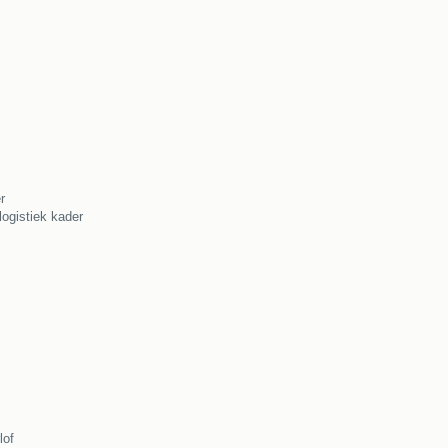
r
logistiek kader
lof