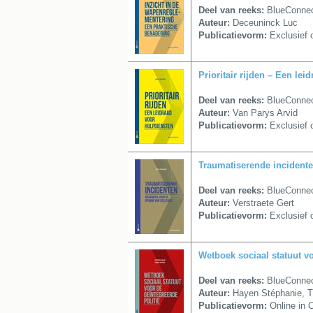
Deel van reeks:
BlueConnect
Auteur:
Deceuninck Luc
Publicatievorm:
Exclusief o
Prioritair rijden – Een le
Deel van reeks:
BlueConnect
Auteur:
Van Parys Arvid
Publicatievorm:
Exclusief o
Traumatiserende incidente
Deel van reeks:
BlueConnect
Auteur:
Verstraete Gert
Publicatievorm:
Exclusief o
Wetboek sociaal statuut vo
Deel van reeks:
BlueConnect
Auteur:
Hayen Stéphanie, 
Publicatievorm:
Online in 