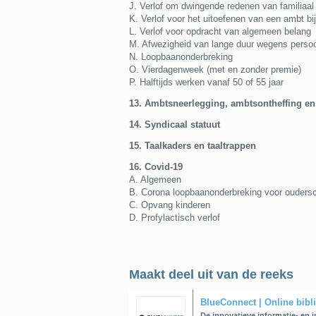
J. Verlof om dwingende redenen van familiaal
K. Verlof voor het uitoefenen van een ambt bi
L. Verlof voor opdracht van algemeen belang
M. Afwezigheid van lange duur wegens perso
N. Loopbaanonderbreking
O. Vierdagenweek (met en zonder premie)
P. Halftijds werken vanaf 50 of 55 jaar
13. Ambtsneerlegging, ambtsontheffing e
14. Syndicaal statuut
15. Taalkaders en taaltrappen
16. Covid-19
A. Algemeen
B. Corona loopbaanonderbreking voor ouders
C. Opvang kinderen
D. Profylactisch verlof
Maakt deel uit van de reeks
BlueConnect | Online bibli
De innovatieve informatie- en i