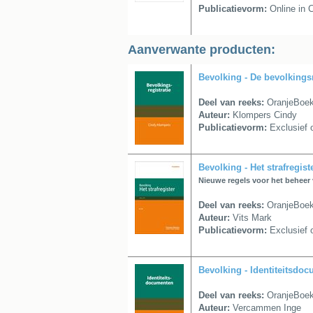
Publicatievorm:
Online in 
Aanverwante producten:
Bevolking - De bevolkingsr
Deel van reeks:
OranjeBoe
Auteur:
Klompers Cindy
Publicatievorm:
Exclusief o
Bevolking - Het strafregist
Nieuwe regels voor het beheer 
Deel van reeks:
OranjeBoe
Auteur:
Vits Mark
Publicatievorm:
Exclusief o
Bevolking - Identiteitsdo
Deel van reeks:
OranjeBoe
Auteur:
Vercammen Inge