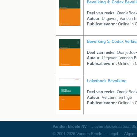
Bevolking 4: Codex Bevol
Deel van reeks:
OranjeBoe
Auteur:
Uitgeverij Vanden B
Publicatievorm:
Online in 
Bevolking 5: Codex Verki
Deel van reeks:
OranjeBoe
Auteur:
Uitgeverij Vanden B
Publicatievorm:
Online in 
Loketboek Bevolking
Deel van reeks:
OranjeBoe
Auteur:
Vercammen Inge
Publicatievorm:
Online in 
Vanden Broele NV
– Lieven Bauwensstraat 35, 
© 2001-2026
Vanden Broele
—
Legal
—
Algeme