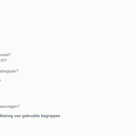
evoed?
cht?
afregister?
r
r aanvragen?
klaring van gebruikte begrippen