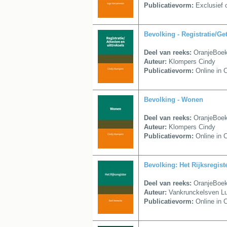
Publicatievorm:
Exclusief o
Bevolking - Registratie/Get
Deel van reeks:
OranjeBoe
Auteur:
Klompers Cindy
Publicatievorm:
Online in 
Bevolking - Wonen
Deel van reeks:
OranjeBoe
Auteur:
Klompers Cindy
Publicatievorm:
Online in 
Bevolking: Het Rijksregist
Deel van reeks:
OranjeBoe
Auteur:
Vankrunckelsven L
Publicatievorm:
Online in 