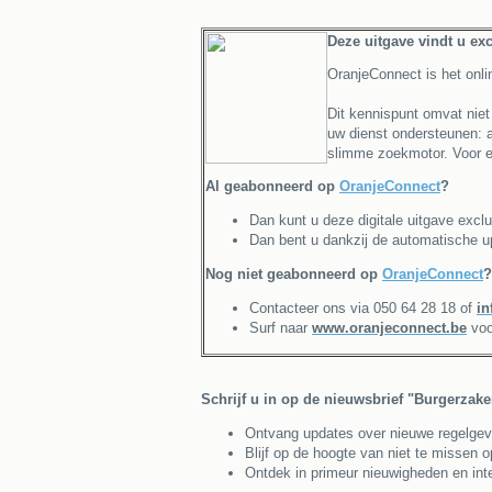
Deze uitgave vindt u exc
OranjeConnect is het onli
Dit kennispunt omvat niet 
uw dienst ondersteunen: ac
slimme zoekmotor. Voor e
Al geabonneerd op
OranjeConnect
?
Dan kunt u deze digitale uitgave exclu
Dan bent u dankzij de automatische u
Nog niet geabonneerd op
OranjeConnect
?
Contacteer ons via 050 64 28 18 of
in
Surf naar
www.oranjeconnect.be
voo
Schrijf u in op de nieuwsbrief "Burgerzak
Ontvang updates over nieuwe regelgeving
Blijf op de hoogte van niet te missen 
Ontdek in primeur nieuwigheden en inte