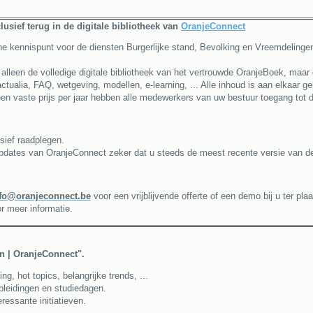
lusief terug in de digitale bibliotheek van
OranjeConnect
ne kennispunt voor de diensten Burgerlijke stand, Bevolking en Vreemdelinge
alleen de volledige digitale bibliotheek van het vertrouwde OranjeBoek, maar o
tualia, FAQ, wetgeving, modellen, e-learning, ... Alle inhoud is aan elkaar ge
en vaste prijs per jaar hebben alle medewerkers van uw bestuur toegang tot
sief raadplegen.
pdates van OranjeConnect zeker dat u steeds de meest recente versie van de
fo@oranjeconnect.be
voor een vrijblijvende offerte of een demo bij u ter plaa
r meer informatie.
en | OranjeConnect".
, hot topics, belangrijke trends, ...
opleidingen en studiedagen.
ressante initiatieven.