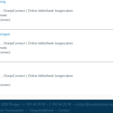
king
k
,
OranjeConnect | Online bibliotheek burgerzaken
roele
Connect
ezingen
k
,
OranjeConnect | Online bibliotheek burgerzaken
roele
Connect
k
,
OranjeConnect | Online bibliotheek burgerzaken
Connect
8200 Brugge – t. 050 64 28 00 – f. 050 64 28 08 –
contact@vandenbroele.be
ne Voorwaarden
—
Toegankelijkheid
—
Contact