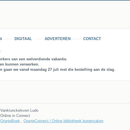
N
DIGITAAL
ADVERTEREN
CONTACT
s
rkers van een welverdiende vakantie.
gen kunnen verwerken.
an gaan we vanaf maandag 27 juli met die bestelling aan de slag.
Vankrunckelsven Ludo
Online in Connect
OranjeBoek
,
OranjeConnect | Online bibliotheek burgerzaken