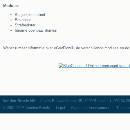
Modules
Burgerlijkse stand
Bevolking
Strafregister
Inname openbaar domein
Wenst u meer informatie over eGovFlow
®
, de verschillende modules en de
Vanden Broele NV
– Lieven Bauwensstraat 35, 8200 Brugge – t. 050 64 28
© 2001-2026
Vanden Broele
—
Legal
—
Algemene Voorwaarden
—
Toegank