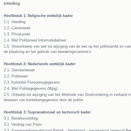
Inleiding
Hoofdstuk 1: Belgische wettelijk kader
1.1. Inleiding
1.2. Camerawet
1.3. Privacywet
1.4. Wet Politioneel Informatiebeheer
1.5. Voorontwerp van wet tot wijziging van de wet op het politieambt en va
de plaatsing en het gebruik van bewakingscamera’s
Hoofdstuk 2: Nederlands wettelijk kader
2.1. Gemeentewet
2.2. Politiewet
2.3. Autoriteit Persoonsgegevens
2.4. Wet Politiegegevens (Wpg)
2.5. Ontwerp tot wijziging van het Wetboek van Strafvordering in verband 
bewaren van kentekengegevens door de politie
Hoofdstuk 3: Supranationaal en technisch kader
3.1. Beneluxverdrag
3.2. Verdrag van Prüm
3.3. Samenwerkingsakkoord België – Nederland – secretariaat generaal Be