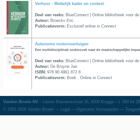
Verhoor - Wettelijk kader en context
Deel van reeks:
BlueConnect | Online bibliotheek voor de 
Auteur:
Broeckx Eric
Publicatievorm:
Exclusief online in Connect
Autonome motorvoertuigen
Een multidisciplinair onderzoek naar de maatschappelijke impa
Deel van reeks:
BlueConnect | Online bibliotheek voor de 
Auteur:
De Bruyne Jan
ISBN:
978 90 4961 872 8
Publicatievorm:
Boek , Online in Connect
Vanden Broele NV
– Lieven Bauwensstraat 35, 8200 Brugge – t. 050 64 28
© 2001-2026
Vanden Broele
—
Legal
—
Algemene Voorwaarden
—
Toegank