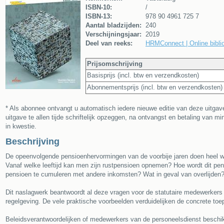
ISBN-10:
/
ISBN-13:
978 90 4961 725 7
Aantal bladzijden:
240
Verschijningsjaar:
2019
Deel van reeks:
HRMConnect | Online biblio
Prijsomschrijving
Basisprijs (incl. btw en verzendkosten)
Abonnementsprijs (incl. btw en verzendkosten)
* Als abonnee ontvangt u automatisch iedere nieuwe editie van deze uitga
uitgave te allen tijde schriftelijk opzeggen, na ontvangst en betaling van 
in kwestie.
Beschrijving
De opeenvolgende pensioenhervormingen van de voorbije jaren doen heel wa
Vanaf welke leeftijd kan men zijn rustpensioen opnemen? Hoe wordt dit p
pensioen te cumuleren met andere inkomsten? Wat in geval van overlijden
Dit naslagwerk beantwoordt al deze vragen voor de statutaire medewerkers i
regelgeving. De vele praktische voorbeelden verduidelijken de concrete toe
Beleidsverantwoordelijken of medewerkers van de personeelsdienst beschik