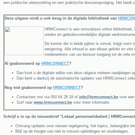
een juridische uiteenzetting en een praktische dossieropvolging. Het bied
Deze uitgave vindt u ook terug in de digitale bibliotheek van
HRMCON
HRMConnect is een innovatieve online bibliotheek, b
unieke en gebruiksvriendelijke digitale werkinstrume
De kennis die in beide pijlers is vervat, krijgt vor
wetgeving. Alle inhoud is aan elkaar gelinkt en vlo
medewerkers van uw bestuur toegang tot de vele 
Al geabonneerd op
HRMCONNECT
?
Dan kunt u de digitale editie van deze uitgave meteen raadplegen
Dan bent u dankzij de automatische updates van HRMConnect zeker 
Nog niet geabonneerd op
HRMCONNECT
?
Contacteer ons via 050 64 28 18 of
info@hrmconnect.be
voor een v
Surf naar
www.hrmconnect.be
voor meer informatie.
Schrijf u in op de nieuwsbrief "Lokaal personeelsbeleid | HRMConnect
Ontvang updates over nieuwe regelgeving, hot topics, belangrijke tren
Blijf op de hoogte van niet te missen opleidingen en studiedagen.