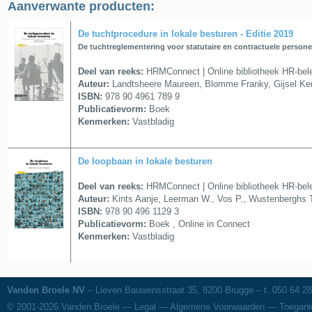
Aanverwante producten:
De tuchtprocedure in lokale besturen - Editie 2019
De tuchtreglementering voor statutaire en contractuele person
Deel van reeks:
HRMConnect | Online bibliotheek HR-bele
Auteur:
Landtsheere Maureen, Blomme Franky, Gijsel Ke
ISBN:
978 90 4961 789 9
Publicatievorm:
Boek
Kenmerken:
Vastbladig
De loopbaan in lokale besturen
Deel van reeks:
HRMConnect | Online bibliotheek HR-bele
Auteur:
Kints Aanje, Leerman W., Vos P., Wustenberghs 
ISBN:
978 90 496 1129 3
Publicatievorm:
Boek , Online in Connect
Kenmerken:
Vastbladig
Vanden Broele NV
– Lieven Bauwensstraat 35, 8200 Brugge – t. 050 64 28
© 2001-2026
Vanden Broele
—
Legal
—
Algemene Voorwaarden
—
Toegank