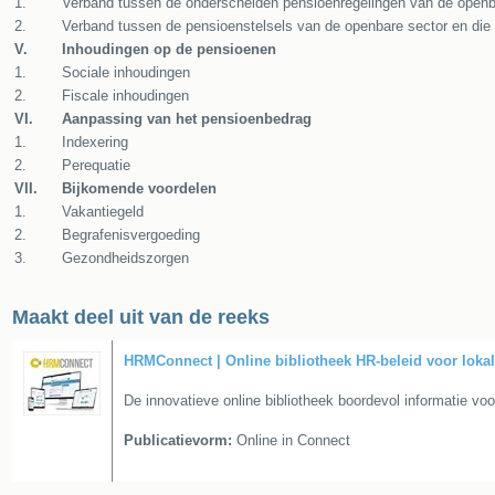
1.
Verband tussen de onderscheiden pensioenregelingen van de openb
2.
Verband tussen de pensioenstelsels van de openbare sector en die 
V.
Inhoudingen op de pensioenen
1.
Sociale inhoudingen
2.
Fiscale inhoudingen
VI.
Aanpassing van het pensioenbedrag
1.
Indexering
2.
Perequatie
VII.
Bijkomende voordelen
1.
Vakantiegeld
2.
Begrafenisvergoeding
3.
Gezondheidszorgen
Maakt deel uit van de reeks
HRMConnect | Online bibliotheek HR-beleid voor loka
De innovatieve online bibliotheek boordevol informatie vo
Publicatievorm:
Online in Connect