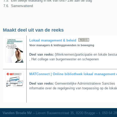
7.5.
Een beetje Maidilang in elk van ons? Zelf aan de slag
7.6.
Samenvattend
Maakt deel uit van de reeks
Lokaal management & beleid
Voor managers & leidinggevenden in beweging
Deel van reeks:
(Werknemers)participatie en lokale bestu
,
Het college van burgemeester en schepenen
MATConnect | Online bibliotheek lokaal management 
Deel van reeks:
Gemeentelijke Administratieve Sancties
informatie over de regelgeving van toepassing op de lokale
Vanden Broele NV
– Lieven Bauwensstraat 35, 8200 Brugge – t. 050 64 28