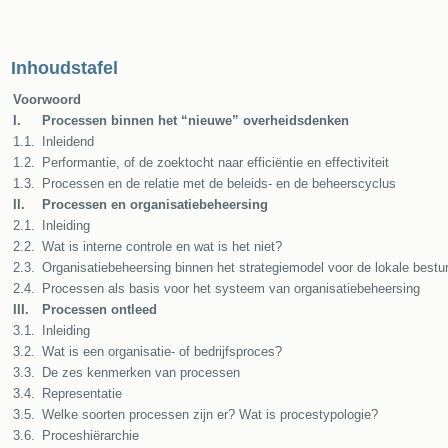
Inhoudstafel
Voorwoord
I.
Processen binnen het “nieuwe” overheidsdenken
1.1.
Inleidend
1.2.
Performantie, of de zoektocht naar efficiëntie en effectiviteit
1.3.
Processen en de relatie met de beleids- en de beheerscyclus
II.
Processen en organisatiebeheersing
2.1.
Inleiding
2.2.
Wat is interne controle en wat is het niet?
2.3.
Organisatiebeheersing binnen het strategiemodel voor de lokale bestu
2.4.
Processen als basis voor het systeem van organisatiebeheersing
III.
Processen ontleed
3.1.
Inleiding
3.2.
Wat is een organisatie- of bedrijfsproces?
3.3.
De zes kenmerken van processen
3.4.
Representatie
3.5.
Welke soorten processen zijn er? Wat is procestypologie?
3.6.
Proceshiërarchie