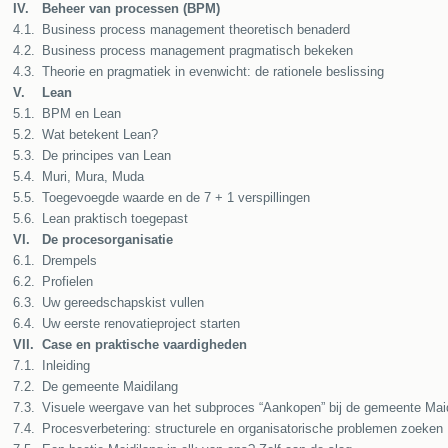
IV.
Beheer van processen (BPM)
4.1.
Business process management theoretisch benaderd
4.2.
Business process management pragmatisch bekeken
4.3.
Theorie en pragmatiek in evenwicht: de rationele beslissing
V.
Lean
5.1.
BPM en Lean
5.2.
Wat betekent Lean?
5.3.
De principes van Lean
5.4.
Muri, Mura, Muda
5.5.
Toegevoegde waarde en de 7 + 1 verspillingen
5.6.
Lean praktisch toegepast
VI.
De procesorganisatie
6.1.
Drempels
6.2.
Profielen
6.3.
Uw gereedschapskist vullen
6.4.
Uw eerste renovatieproject starten
VII.
Case en praktische vaardigheden
7.1.
Inleiding
7.2.
De gemeente Maidilang
7.3.
Visuele weergave van het subproces “Aankopen” bij de gemeente Maidi
7.4.
Procesverbetering: structurele en organisatorische problemen zoeken