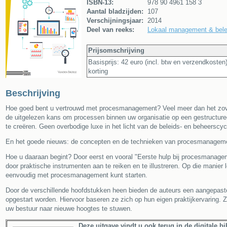
ISBN-13:
978 90 4961 158 3
Aantal bladzijden:
107
Verschijningsjaar:
2014
Deel van reeks:
Lokaal management & bele
Prijsomschrijving
Basisprijs: 42 euro (incl. btw en verzendkoste
korting
Beschrijving
Hoe goed bent u vertrouwd met procesmanagement? Veel meer dan het zovee
de uitgelezen kans om processen binnen uw organisatie op een gestructureer
te creëren. Geen overbodige luxe in het licht van de beleids- en beheerscy
En het goede nieuws: de concepten en de technieken van procesmanagemen
Hoe u daaraan begint? Door eerst en vooral "Eerste hulp bij procesmanageme
door praktische instrumenten aan te reiken en te illustreren. Op die manier 
eenvoudig met procesmanagement kunt starten.
Door de verschillende hoofdstukken heen bieden de auteurs een aangepas
opgestart worden. Hiervoor baseren ze zich op hun eigen praktijkervaring. 
uw bestuur naar nieuwe hoogtes te stuwen.
Deze uitgave vindt u ook terug in de digitale b